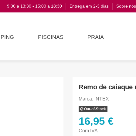
o
9:00 a 13:30 - 15:00 a 18:30
Entrega em 2-3 dias
Sobre nós
PING
PISCINAS
PRAIA
Remo de caiaque 
Marca:
INTEX
Out-of-Stock
16,95 €
Com IVA