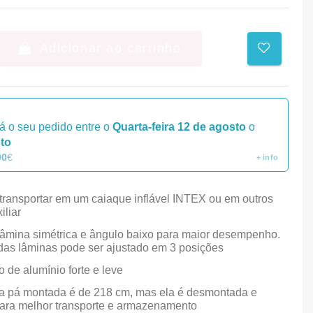
Adicionar ao carrinho
á o seu pedido entre o
Quarta-feira 12 de agosto
o
sto
00
€
+ info
transportar em um caiaque inflável INTEX ou em outros
iliar
âmina simétrica e ângulo baixo para maior desempenho.
das lâminas pode ser ajustado em 3 posições
o de alumínio forte e leve
da pá montada é de 218 cm, mas ela é desmontada e
para melhor transporte e armazenamento